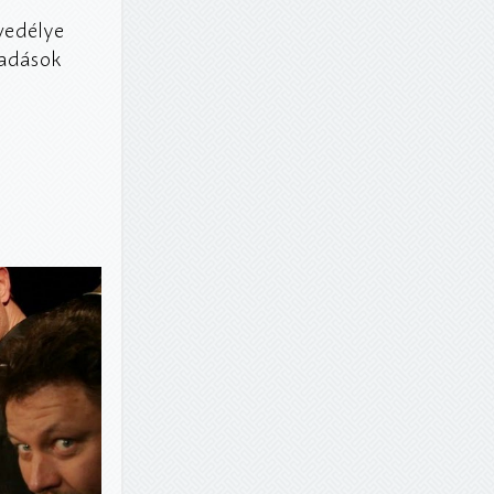
vedélye
őadások