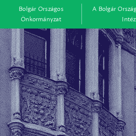
Bolgár Országos
A Bolgár Orszá
Önkormányzat
Inté
Skip
to
main
content