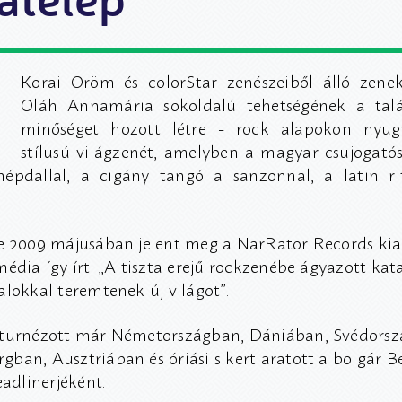
Korai Öröm és colorStar zenészeiből álló zenek
Oláh Annamária sokoldalú tehetségének a talá
minőséget hozott létre - rock alapokon nyugv
stílusú világzenét, amelyben a magyar csujogatós
népdallal, a cigány tangó a sanzonnal, a latin r
e 2009 májusában jelent meg a NarRator Records ki
édia így írt: „A tiszta erejű rockzenébe ágyazott kat
alokkal teremtenek új világot”.
 turnézott már Németországban, Dániában, Svédorsz
ban, Ausztriában és óriási sikert aratott a bolgár B
eadlinerjéként.