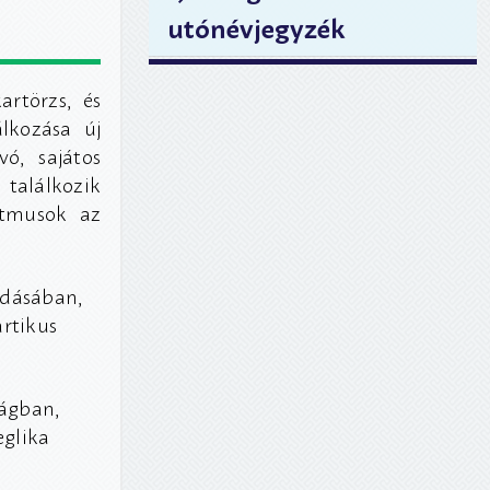
utónévjegyzék
artörzs, és
lkozása új
ó, sajátos
 találkozik
itmusok az
adásában,
artikus
ágban,
eglika