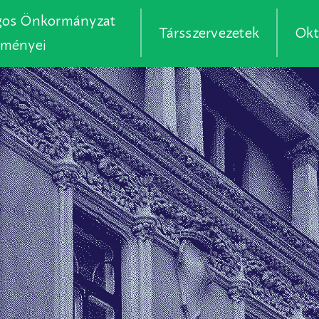
gos Önkormányzat
Társszervezetek
Okt
zményei