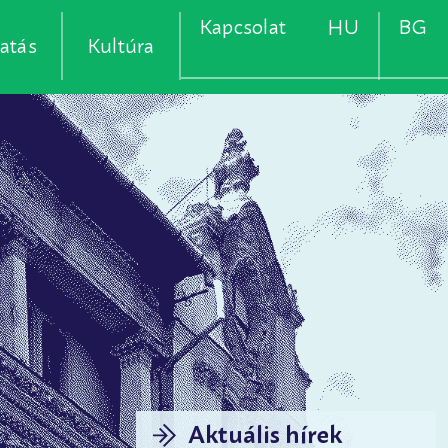
Kapcsolat
HU
BG
atás
Kultúra
Aktuális hírek