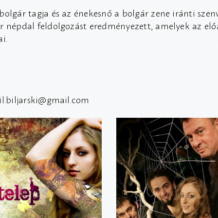
bolgár tagja és az énekesnő a bolgár zene iránti szen
r népdal feldolgozást eredményezett, amelyek az el
i.
il.biljarski@gmail.com