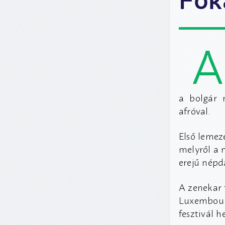
A
a bolgár 
afróval.
Első lemez
melyről a m
erejű népd
A zenekar
Luxembourg
fesztivál h