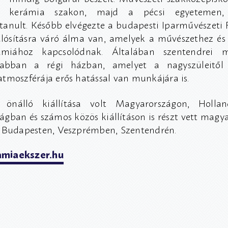
kerámia szakon, majd a pécsi egyetemen, k
tanult. Később elvégezte a budapesti Iparművészeti Fő
ósításra váró álma van, amelyek a művészethez és
miához kapcsolódnak. Általában szentendrei 
 abban a régi házban, amelyet a nagyszüleitől 
tmoszférája erős hatással van munkájára is.
 önálló kiállítása volt Magyarországon, Holla
gban és számos közös kiállításon is részt vett magya
 Budapesten, Veszprémben, Szentendrén.
miaekszer.hu