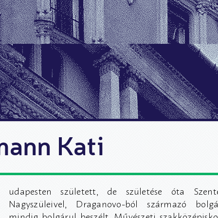
mann Kati
udapesten született, de születése óta Szent
Nagyszüleivel, Draganovo-ból származó bolgár
mindig bolgárul beszélt. Művészeti szakközépisko