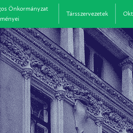
gos Önkormányzat
Társszervezetek
Okt
zményei