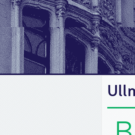
Ull
B