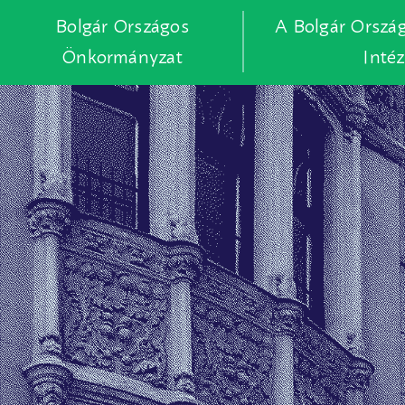
Bolgár Országos
A Bolgár Orszá
Önkormányzat
Inté
Skip
to
main
content