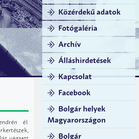
Közérdekű adatok
Fotógaléria
Archív
Álláshirdetések
Kapcsolat
Facebook
Bolgár helyek
Magyarországon
endrén él.
kertészek,
Bolgár
lát végzett