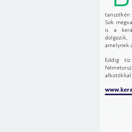
tanszékén 
Sok megval
is a kerá
dolgozik,
amelynek a
Eddig tíz
Németorszá
alkotókkal
www.kera