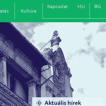
Kapcsolat
HU
BG
atás
Kultúra
Aktuális hírek