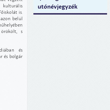
ulturális
utónévjegyzék
iskolát is.
 azon belül
műhelyében
örökölt, s
ndiában és
r és bolgár