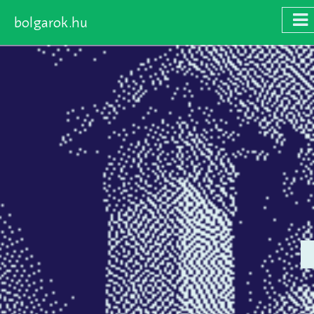
bolgarok.hu
Skip
to
main
content