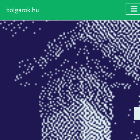
bolgarok.hu
Skip
to
main
content