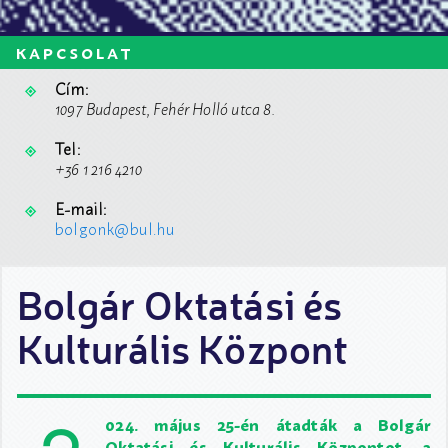
kapcsolat
Cím:
1097 Budapest, Fehér Holló utca 8.
Tel:
+36 1 216 4210
E-mail:
bolgonk@bul.hu
Bolgár Oktatási és
Kulturális Központ
024. május 25-én átadták a Bolgár
Oktatási és Kulturális Központot, a