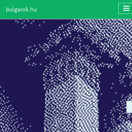
bolgarok.hu
Skip
to
main
content