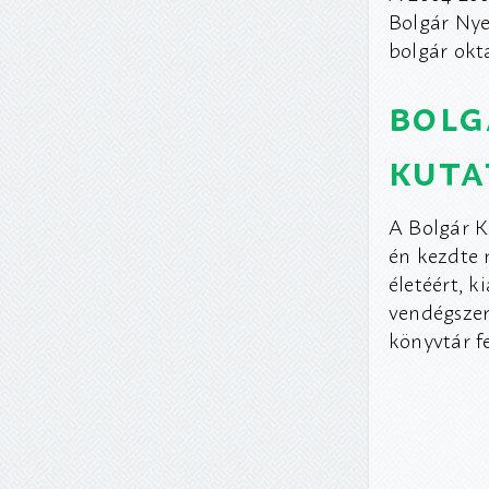
Bolgár Nye
bolgár okt
bolg
kuta
A Bolgár K
én kezdte 
életéért, k
vendégszer
könyvtár f