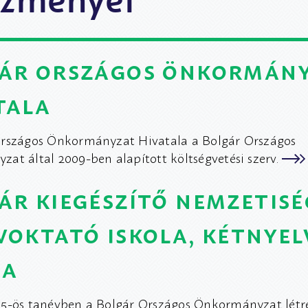
ár országos önkormán
tala
rszágos Önkormányzat Hivatala a Bolgár Országos
at által 2009-ben alapított költségvetési szerv.
ár kiegészítő nemzetisé
voktató iskola, kétnyel
da
5-ös tanévben a Bolgár Országos Önkormányzat létr