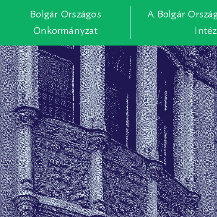
Bolgár Országos
A Bolgár Orszá
Önkormányzat
Inté
Skip
to
main
content