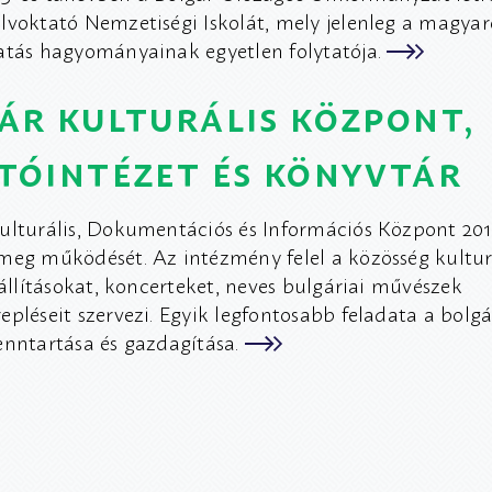
lvoktató Nemzetiségi Iskolát, mely jelenleg a magyar
atás hagyományainak egyetlen folytatója.
ár kulturális központ,
tóintézet és könyvtár
ulturális, Dokumentációs és Információs Központ 2011.
meg működését. Az intézmény felel a közösség kultur
iállításokat, koncerteket, neves bulgáriai művészek
epléseit szervezi. Egyik legfontosabb feladata a bolg
enntartása és gazdagítása.