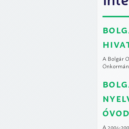
bolg
hiva
A Bolgár O
Önkormányz
bolg
nyel
óvo
A 2004-200