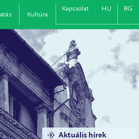
Kapcsolat
HU
BG
atás
Kultúra
Aktuális hírek