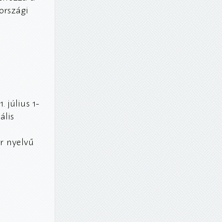
országi
 július 1-
ális
ár nyelvű