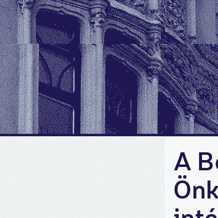
A B
Önk
int