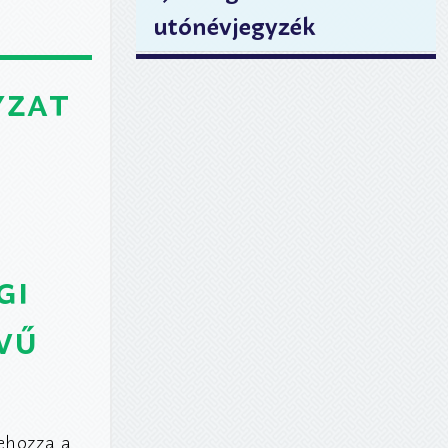
utónévjegyzék
yzat
gi
vű
ehozza a