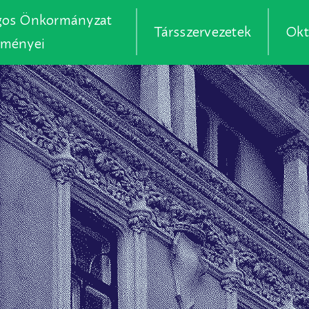
gos Önkormányzat
Társszervezetek
Okt
zményei