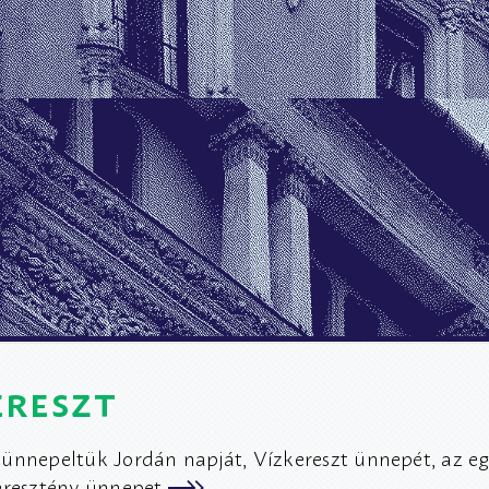
ereszt
ünnepeltük Jordán napját, Vízkereszt ünnepét, az eg
eresztény ünnepet