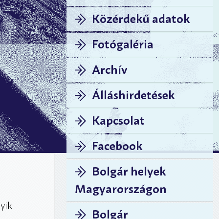
Közérdekű adatok
Fotógaléria
Archív
Álláshirdetések
Kapcsolat
Facebook
Bolgár helyek
Magyarországon
yik
Bolgár