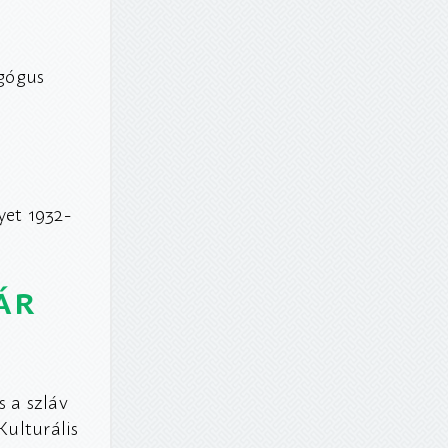
agógus
et 1932-
ár
s a szláv
Kulturális