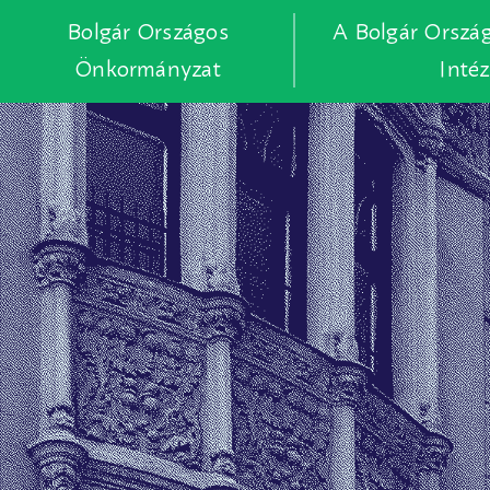
Bolgár Országos
A Bolgár Orszá
Önkormányzat
Inté
Skip
to
main
content