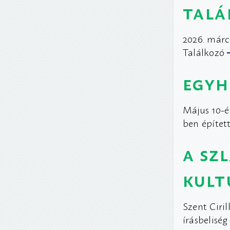
talá
2026. márc
Találkozó
egyh
Május 10-
ben építe
a sz
kult
Szent Ciril
írásbelisé