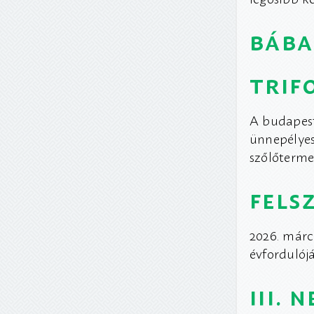
báb
trif
A budapest
ünnepélyes
szőlőterme
fels
2026. márc
évfordulój
iii.