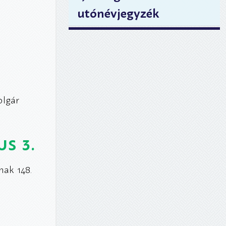
utónévjegyzék
olgár
s 3.
nak 148.