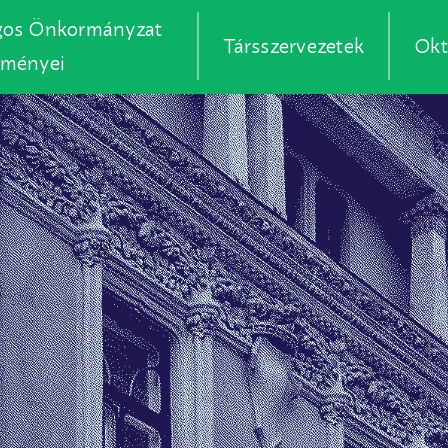
gos Önkormányzat
Társszervezetek
Okt
zményei