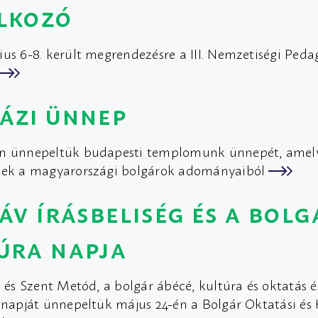
lkozó
ius 6-8. került megrendezésre a III. Nemzetiségi Ped
ázi ünnep
én ünnepeltük budapesti templomunk ünnepét, amely
ttek a magyarországi bolgárok adományaiból
láv írásbeliség és a bolg
úra napja
l és Szent Metód, a bolgár ábécé, kultúra és oktatás é
g napját ünnepeltük május 24-én a Bolgár Oktatási és 