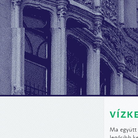
vízk
Ma együtt 
legősibb k