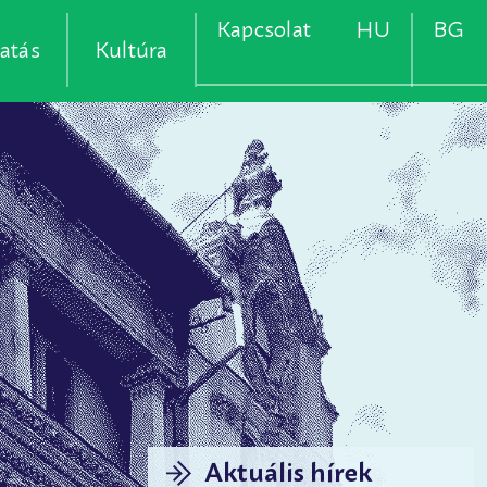
Kapcsolat
HU
BG
atás
Kultúra
Aktuális hírek