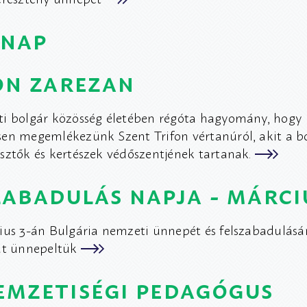
anap
on zarezan
i bolgár közösség életében régóta hagyomány, hogy
en megemlékezünk Szent Trifon vértanúról, akit a b
sztők és kertészek védőszentjének tartanak.
zabadulás napja - márciu
ius 3-án Bulgária nemzeti ünnepét és felszabadulásá
át ünnepeltük
 nemzetiségi pedagógus